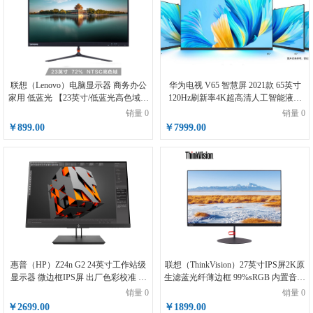
联想（Lenovo）电脑显示器 商务办公
华为电视 V65 智慧屏 2021款 65英寸
家用 低蓝光 【23英寸/低蓝光高色域】
120Hz刷新率4K超高清人工智能液晶
LI2364A
升降式AI摄像 V65 4G+64G 帝瓦雷天
销量 0
销量 0
籁之音鸿蒙智能电视
￥899.00
￥7999.00
惠普（HP）Z24n G2 24英寸工作站级
联想（ThinkVision）27英寸IPS屏2K原
显示器 微边框IPS屏 出厂色彩校准 支
生滤蓝光纤薄边框 99%sRGB 内置音箱
持菊链 画中画 无闪屏&amp;amp;低蓝
电脑显示器（HDMI/DP接口）X27q-2l
销量 0
销量 0
光显示器
￥2699.00
￥1899.00