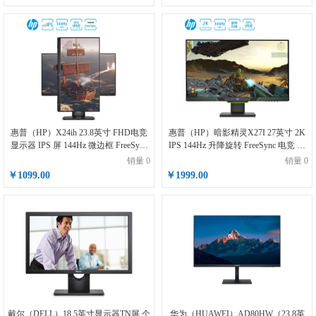
惠普（HP）X24ih 23.8英寸 FHD电竞
惠普（HP）暗影精灵X27I 27英寸 2K
显示器 IPS 屏 144Hz 微边框 FreeSync
IPS 144Hz 升降旋转 FreeSync 电竞 低
Premium升降底座
蓝光 电脑显示器（带HDMI线）
销量 0
销量 0
￥1099.00
￥1999.00
戴尔（DELL）18.5英寸显示器TN屏 个
华为（HUAWEI）AD80HW（23.8英