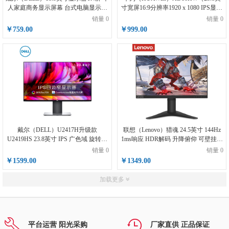
人家庭商务显示屏幕 台式电脑显示器
寸宽屏16:9分辨率1920 x 1080 IPS显示
E2016HV
屏 VGA HDMI 黑 商用办公 ）
销量 0
销量 0
￥759.00
￥999.00
戴尔（DELL）U2417H升级款
联想（Lenovo）猎魂 24.5英寸 144Hz
U2419HS 23.8英寸 IPS 广色域 旋转升
1ms响应 HDR解码 升降俯仰 可壁挂游
降 四边微边 出厂校色 低蓝光 电脑显
戏电竞显示器G25-10
销量 0
销量 0
示器
￥1599.00
￥1349.00
加载更多
平台运营 阳光采购
厂家直供 正品保证