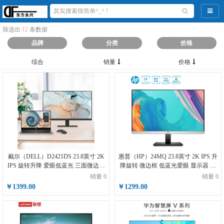
导航
筛选出
12
条数据
品牌
分类
价格
综合
销量
价格
戴尔（DELL）D2421DS 23.8英寸 2K
惠普（HP）24MQ 23.8英寸 2K IPS 升
IPS 旋转升降 爱眼低蓝光 三面微边框
降旋转 微边框 低蓝光爱眼 显示器 显
专业设计绘图 电脑显示器
示屏（带HDMI线）
销量 0
销量 0
￥1399.00
￥1299.00