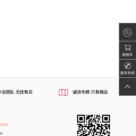
×
微信咨询
请登录！
购物车
010-80885
服务热线
返回顶部
专业团队 无忧售后
诚信专精 只售精品
5936
00