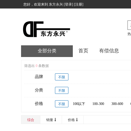
您好，欢迎来到
东方永兴
[
登录
] [
注册
]
热
首页
有偿信息
全部分类
筛选出
0
条数据
品牌
不限
分类
不限
价格
100以下
100-300
300-600
不限
20000以上
综合
销量
价格