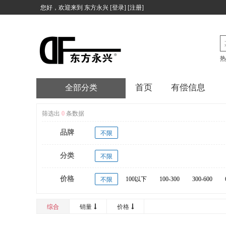
您好，欢迎来到
东方永兴
[
登录
] [
注册
]
热
首页
有偿信息
全部分类
筛选出
0
条数据
品牌
不限
分类
不限
价格
100以下
100-300
300-600
不限
20000以上
综合
销量
价格