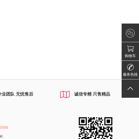
×
微信咨询
请登录！
购物车
010-80885
服务热线
返回顶部
专业团队 无忧售后
诚信专精 只售精品
5936
00