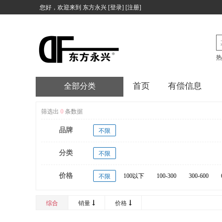
您好，欢迎来到
东方永兴
[
登录
] [
注册
]
热
首页
有偿信息
全部分类
筛选出
0
条数据
品牌
不限
分类
不限
价格
100以下
100-300
300-600
不限
20000以上
综合
销量
价格