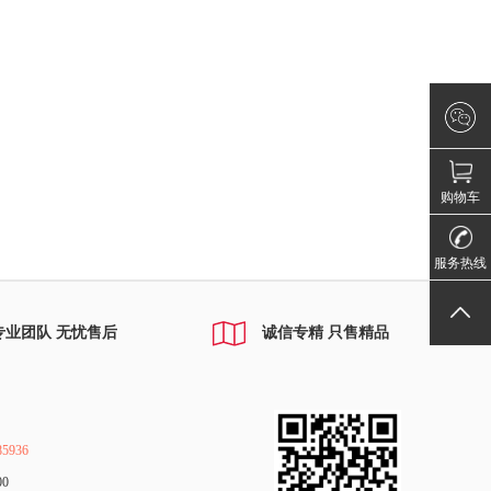
×
微信咨询
请登录！
购物车
010-80885
服务热线
返回顶部
专业团队 无忧售后
诚信专精 只售精品
5936
00