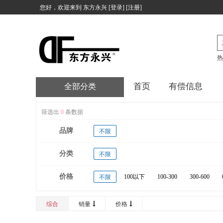
您好，欢迎来到
东方永兴
[
登录
] [
注册
]
热
首页
有偿信息
全部分类
筛选出
0
条数据
品牌
不限
分类
不限
价格
100以下
100-300
300-600
不限
20000以上
综合
销量
价格