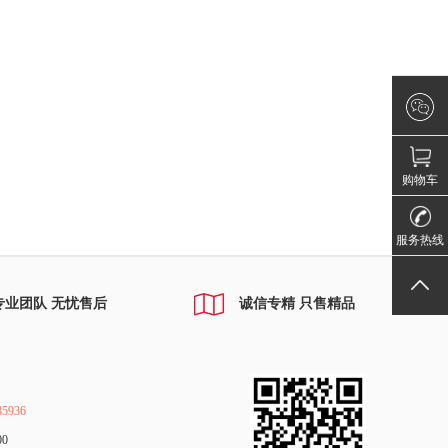
×
微信咨询
请登录！
购物车
010-80885
服务热线
返回顶部
专业团队 无忧售后
诚信专精 只售精品
5936
00