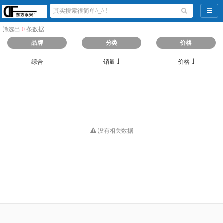
导航
筛选出
0
条数据
品牌
分类
价格
综合
销量
价格
没有相关数据