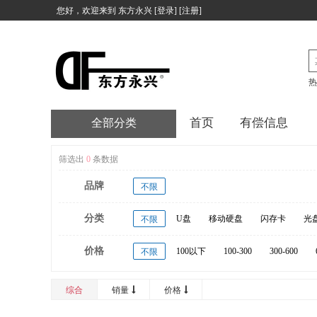
您好，欢迎来到
东方永兴
[
登录
] [
注册
]
热
首页
有偿信息
全部分类
筛选出
0
条数据
品牌
不限
分类
U盘
移动硬盘
闪存卡
光
不限
价格
100以下
100-300
300-600
不限
20000以上
综合
销量
价格