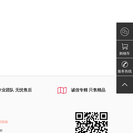
×
微信咨询
请登录！
购物车
010-80885
服务热线
返回顶部
专业团队 无忧售后
诚信专精 只售精品
5936
00