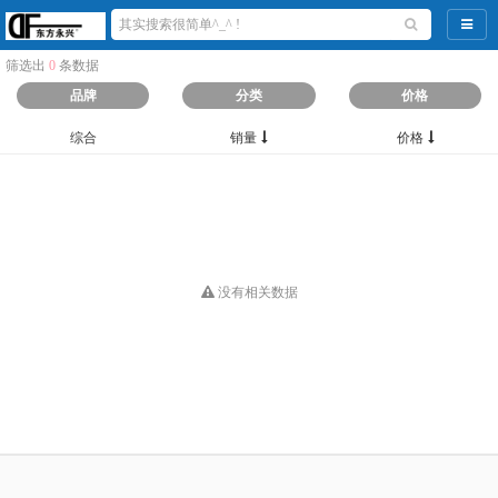
导航
筛选出
0
条数据
品牌
分类
价格
综合
销量
价格
没有相关数据